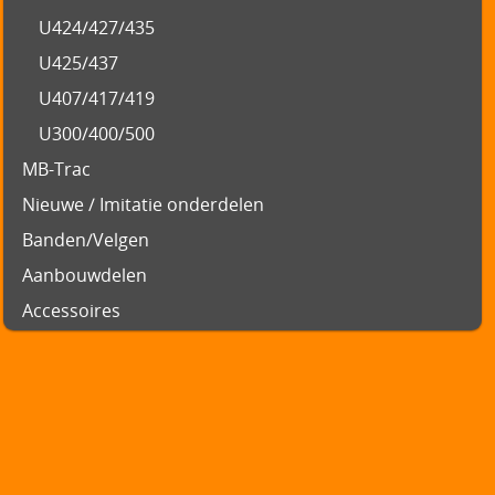
U424/427/435
U425/437
U407/417/419
U300/400/500
MB-Trac
Nieuwe / Imitatie onderdelen
Banden/Velgen
Aanbouwdelen
Accessoires