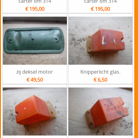
carter om 314
carter om 314
€ 195,00
€ 195,00
zij deksel motor
Knipperlicht glas.
€ 49,50
€ 6,50