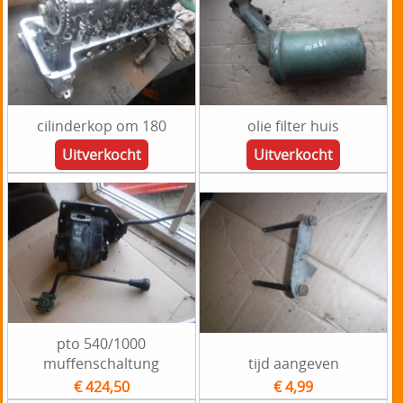
cilinderkop om 180
olie filter huis
Uitverkocht
Uitverkocht
pto 540/1000
muffenschaltung
tijd aangeven
€ 424,50
€ 4,99