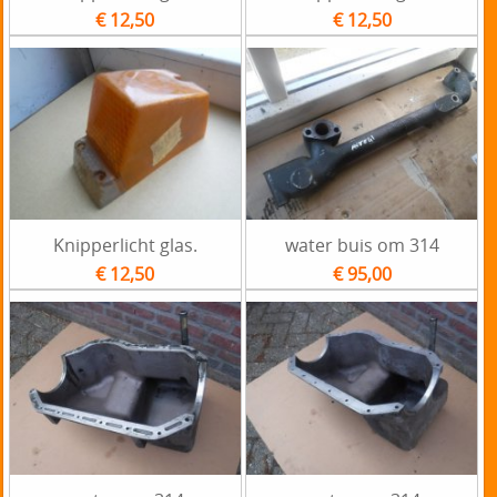
€ 12,50
€ 12,50
Knipperlicht glas.
water buis om 314
€ 12,50
€ 95,00