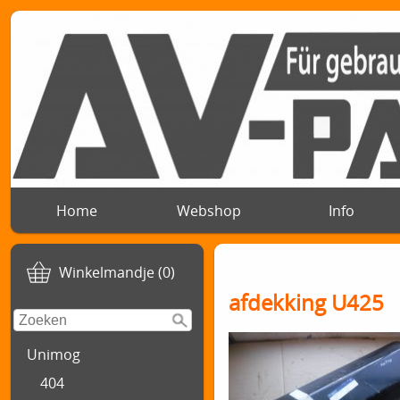
Home
Webshop
Info
Winkelmandje (0)
afdekking U425
Unimog
404