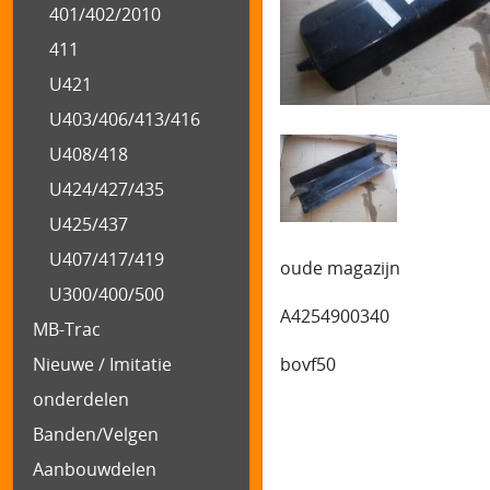
401/402/2010
411
U421
U403/406/413/416
U408/418
U424/427/435
U425/437
U407/417/419
oude magazijn
U300/400/500
A4254900340
MB-Trac
bovf50
Nieuwe / Imitatie
onderdelen
Banden/Velgen
Aanbouwdelen