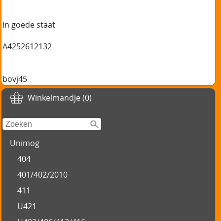
in goede staat
A4252612132
bovj45
Winkelmandje (0)
Unimog
404
401/402/2010
411
U421