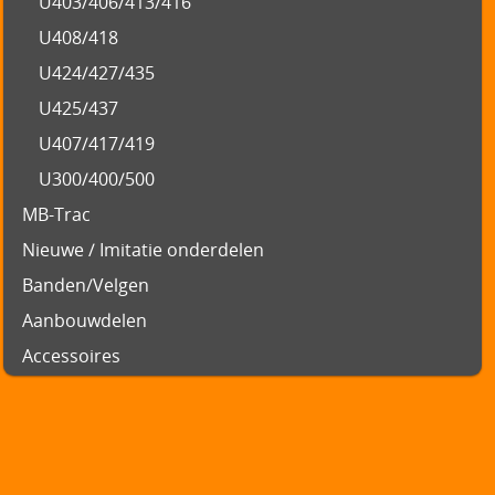
U403/406/413/416
U408/418
U424/427/435
U425/437
U407/417/419
U300/400/500
MB-Trac
Nieuwe / Imitatie onderdelen
Banden/Velgen
Aanbouwdelen
Accessoires