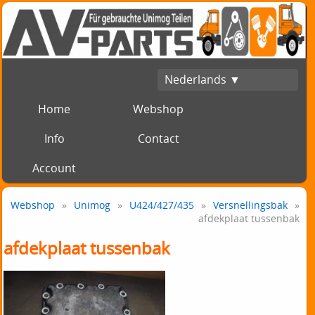
Nederlands ▼
Home
Webshop
Info
Contact
Account
Webshop
»
Unimog
»
U424/427/435
»
Versnellingsbak
»
afdekplaat tussenbak
afdekplaat tussenbak