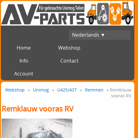
Nederlands ▼
Home
Webshop
Info
Contact
Account
Webshop
»
Unimog
»
U425/437
»
Remmen
» Remklauw
vooras RV
Remklauw vooras RV