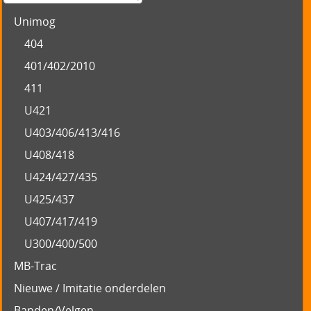
Unimog
404
401/402/2010
411
U421
U403/406/413/416
U408/418
U424/427/435
U425/437
U407/417/419
U300/400/500
MB-Trac
Nieuwe / Imitatie onderdelen
Banden/Velgen