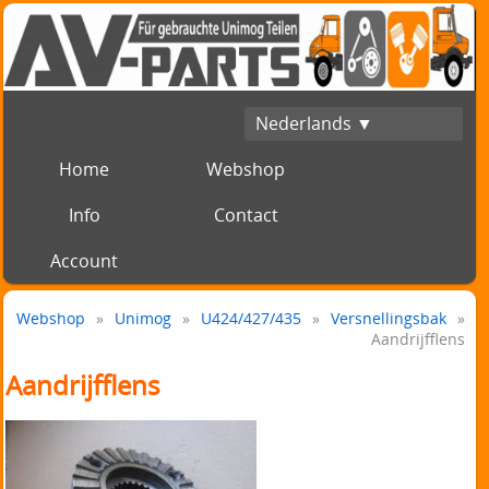
Nederlands ▼
Home
Webshop
Info
Contact
Account
Webshop
»
Unimog
»
U424/427/435
»
Versnellingsbak
»
Aandrijfflens
Aandrijfflens