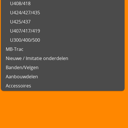
U408/418
U424/427/435
U425/437
U407/417/419
U300/400/500
MB-Trac
Nieuwe / Imitatie onderdelen
Banden/Velgen
Aanbouwdelen
Accessoires