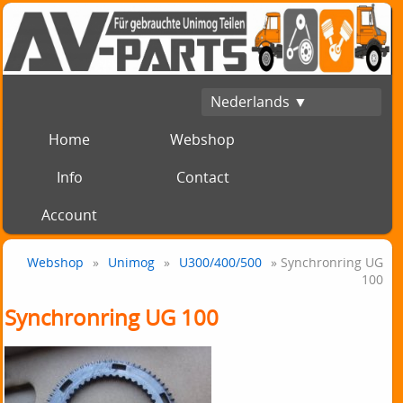
Nederlands ▼
Home
Webshop
Info
Contact
Account
Webshop
»
Unimog
»
U300/400/500
» Synchronring UG
100
Synchronring UG 100