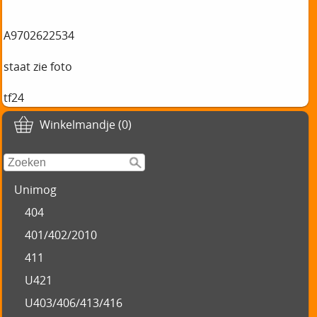
A9702622534
staat zie foto
tf24
Winkelmandje (0)
Unimog
404
401/402/2010
411
U421
U403/406/413/416