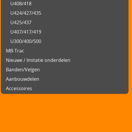
U408/418
U424/427/435
U425/437
U407/417/419
U300/400/500
MB-Trac
Nieuwe / Imitatie onderdelen
Banden/Velgen
Aanbouwdelen
Accessoires