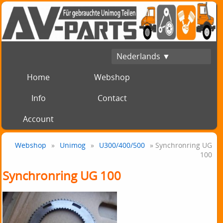
Nederlands ▼
Home
Webshop
Info
Contact
Account
Webshop
»
Unimog
»
U300/400/500
» Synchronring UG
100
Synchronring UG 100