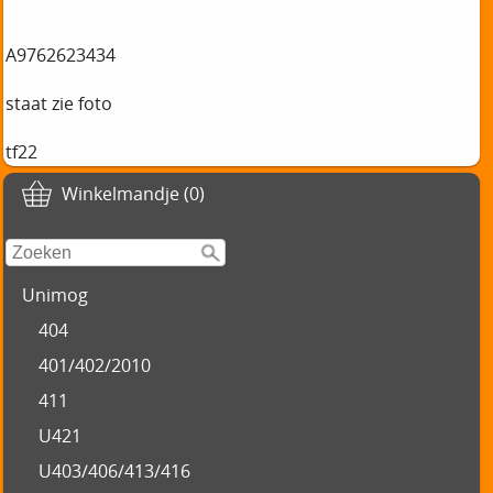
A9762623434
staat zie foto
tf22
Winkelmandje (0)
Unimog
404
401/402/2010
411
U421
U403/406/413/416