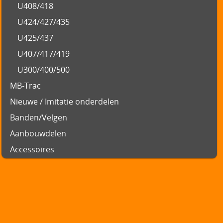
U408/418
U424/427/435
U425/437
U407/417/419
U300/400/500
MB-Trac
Nieuwe / Imitatie onderdelen
Banden/Velgen
Aanbouwdelen
Accessoires