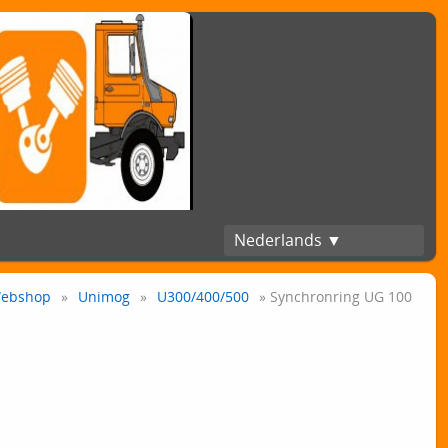
Nederlands ▼
ebshop
»
Unimog
»
U300/400/500
» Synchronring UG 100