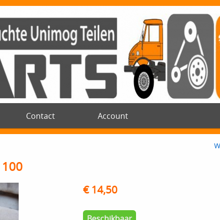
Contact
Account
W
 100
€ 14,50
Beschikbaar