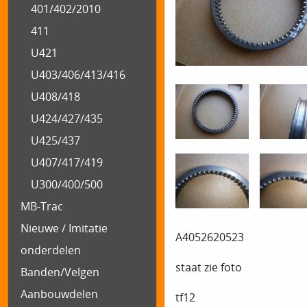
401/402/2010
411
U421
U403/406/413/416
U408/418
U424/427/435
U425/437
U407/417/419
U300/400/500
MB-Trac
Nieuwe / Imitatie
A4052620523
onderdelen
staat zie foto
Banden/Velgen
Aanbouwdelen
tf12