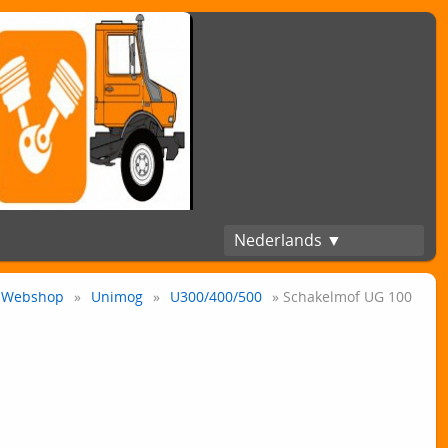
Nederlands ▼
Webshop
»
Unimog
»
U300/400/500
» Schakelmof UG 100