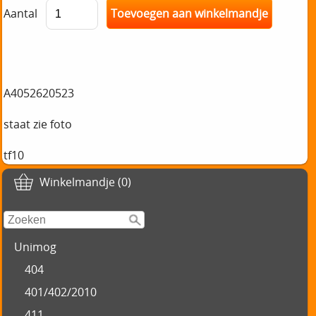
Aantal
A4052620523
staat zie foto
tf10
Winkelmandje (0)
Unimog
404
401/402/2010
411