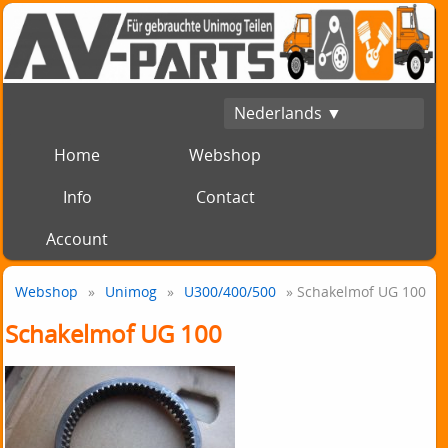
Nederlands ▼
Home
Webshop
Info
Contact
Account
Webshop
»
Unimog
»
U300/400/500
» Schakelmof UG 100
Schakelmof UG 100