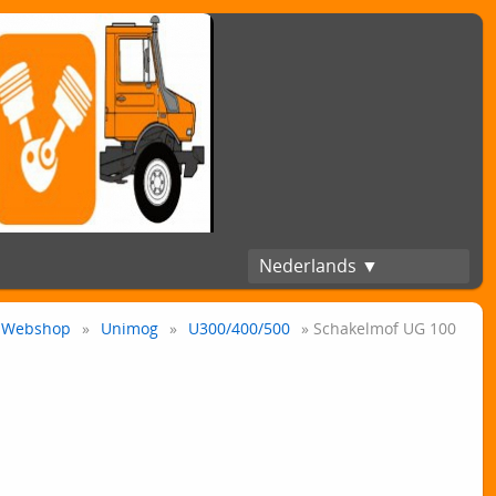
Nederlands ▼
Webshop
»
Unimog
»
U300/400/500
» Schakelmof UG 100