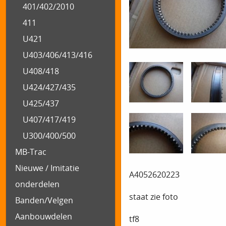
401/402/2010
411
U421
U403/406/413/416
U408/418
U424/427/435
U425/437
U407/417/419
U300/400/500
MB-Trac
Nieuwe / Imitatie
A4052620223
onderdelen
staat zie foto
Banden/Velgen
Aanbouwdelen
tf8